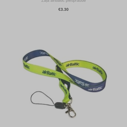
Zaļa airBaltic piespraude
€3.30