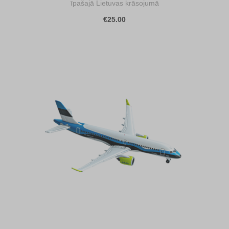
īpašajā Lietuvas krāsojumā
€25.00