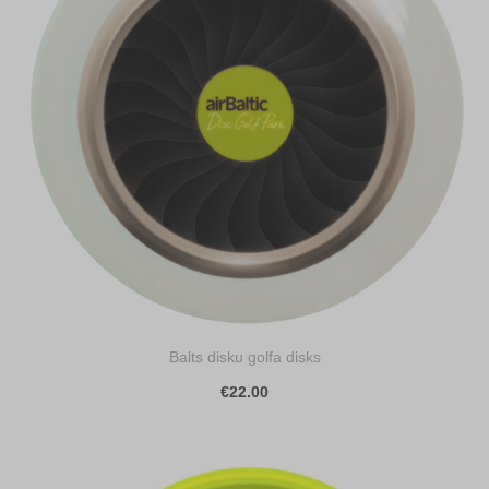
Balts disku golfa disks
€22.00