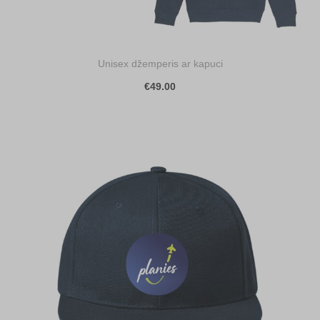
Unisex džemperis ar kapuci
€49.00