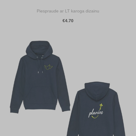
Piespraude ar LT karoga dizainu
€4.70