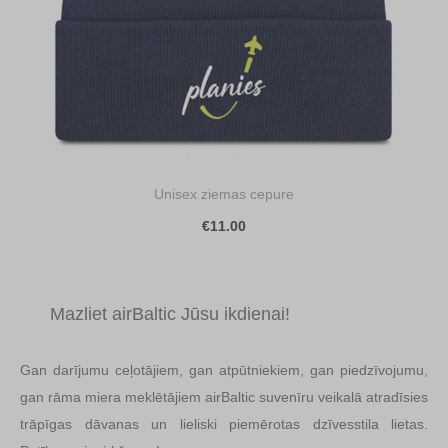
Unisex ziemas cepure
€11.00
Mazliet airBaltic Jūsu ikdienai!
Gan darījumu ceļotājiem, gan atpūtniekiem, gan piedzīvojumu,
gan rāma miera meklētājiem airBaltic suvenīru veikalā atradīsies
trāpīgas dāvanas un lieliski piemērotas dzīvesstila lietas.