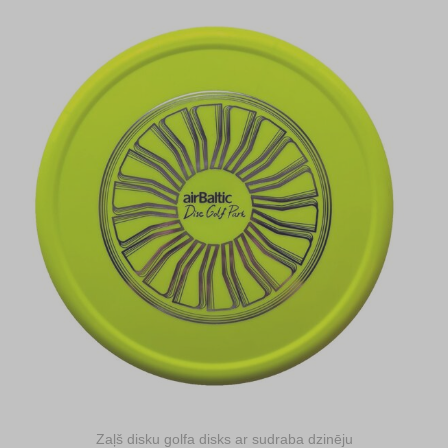
Zaļš disku golfa disks ar sudraba dzinēju