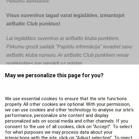
Patīkamu iepirkšanos!
Visus suvenīrus tagad varat iegādāties, izmantojot
airBaltic Club punktus!
Lai iegādātos suvenīrus ar airBaltic kluba punktiem,
Pirkumu grozā sadaļā "Papildu informācija" ievadiet savu
airBaltic kluba numuru. Ar airBaltic Club punktiem nevar
norēķināties par piegādi uz mājām.
May we personalize this page for you?
We use essential cookies to ensure that the site functions
Jebkura informācija vai materiāls, kas atrodas airBaltic vietnē (tai skaitā, bet ne tikai,
properly. All other cookies are optional. With your permission,
preču zīmes, teksti, zīmoli, fotogrāfijas, video un citi vizuālie materiāli, mūzika,
we can use cookies and other technology to analyse our site's
datorprogrammatūras u.c.), ir airBaltic vai ar airBaltic saistīto personu īpašums, uz
performance, personalize site content and display
ko attiecas autortiesības un citas reģistrējamās un/vai nereģistrējamās intelektuālā
personalized ads on social media and other channels. If you
consent to the use of all cookies, click on “Accept”. To select
īpašuma tiesības.
for what purposes we may process data about your
Jebkuru darbību veikšana ar airBaltic īpašumu, tai skaitā, bet ne tikai tā
interactions with the site, click on “Adjust selection”. To reject