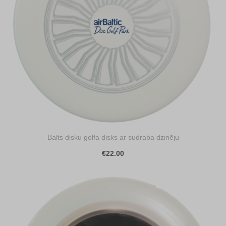
Balts disku golfa disks ar sudraba dzinēju
€22.00