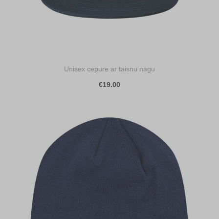
Unisex cepure ar taisnu nagu
€19.00