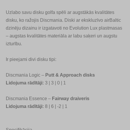
Uzlabo savu disku golfa spēli ar augstākās kvalitātes
disku, ko ražojis Discmania. Diski ar ekskluzīvo airBaltic
dzinēju dizainu ir izgatavoti no Evolution Lux plastmasas
– augstas kvalitātes materiāla ar labu saķeri un augstu
izturību.
Ir pieejami divi disku tipi:
Discmania Logic –
Putt & Approach disks
Lidojuma rādītāji:
3 | 3 | 0 | 1
Discmania Essence –
Fairway draiveris
Lidojuma rādītāji:
8 | 6 | -2 | 1
Specifikācija