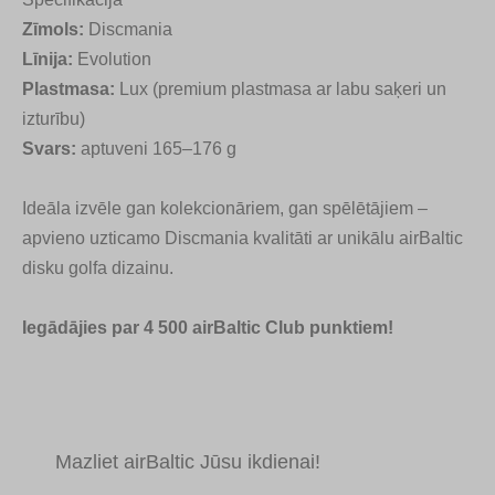
Zīmols:
Discmania
Līnija:
Evolution
Plastmasa:
Lux (premium plastmasa ar labu saķeri un
izturību)
Svars:
aptuveni 165–176 g
Ideāla izvēle gan kolekcionāriem, gan spēlētājiem –
apvieno uzticamo Discmania kvalitāti ar unikālu airBaltic
disku golfa dizainu.
Iegādājies par 4 500 airBaltic Club punktiem!
Mazliet airBaltic Jūsu ikdienai!